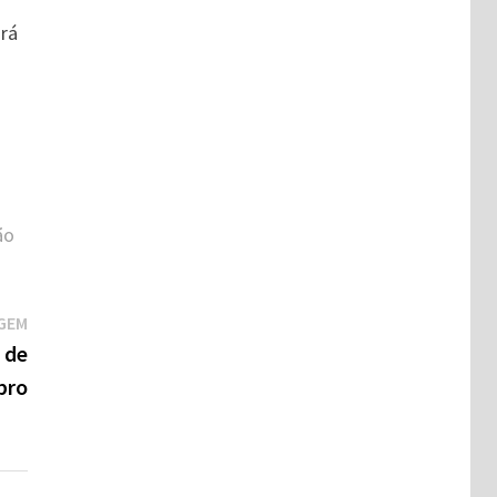
ará
ão
Próxima
GEM
postagem:
 de
bro