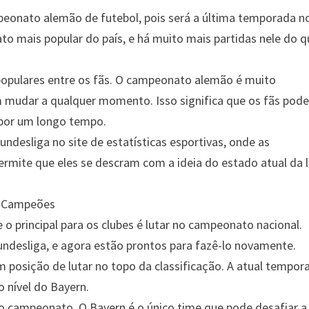
peonato alemão de futebol, pois será a última temporada n
o mais popular do país, e há muito mais partidas nele do q
 populares entre os fãs. O campeonato alemão é muito
m mudar a qualquer momento. Isso significa que os fãs pod
o por um longo tempo.
desliga no site de estatísticas esportivas, onde as
rmite que eles se descram com a ideia do estado atual da 
s Campeões
 principal para os clubes é lutar no campeonato nacional.
Bundesliga, e agora estão prontos para fazê-lo novamente.
 posição de lutar no topo da classificação. A atual tempor
 nível do Bayern.
o campeonato. O Bayern é o único time que pode desafiar a