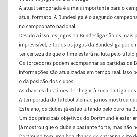
A atual temporada é a mais importante para o cam
atual formato. A Bundesliga é o segundo campeonat
no campeonato nacional.
Devido a isso, os jogos da Bundesliga são os mais
imprevisível, e todos os jogos da Bundesliga pode
ter certeza de que o time estará na luta pelo títul
Os torcedores podem acompanhar as partidas da Bun
informações são atualizadas em tempo real. Isso pe
e da posição dos clubes.
As chances dos times de chegar à zona da Liga do
A temporada do futebol alemão já nos mostrou que o
Este ano, os clubes já estão lutando pelo ouro na 
Um dos principais objetivos do Dortmund é estar em
já mostrou que o clube é bastante forte, mas não no
Dortmund tem uma boa chance de entrar na elite d