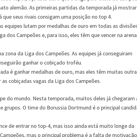
nato alemão. As primeiras partidas da temporada já mostra
rá que seus rivais consigam uma posição no top 4.
s equipes lutam por medalhas de ouro em todas as divisões
Liga dos Campeões e, para isso, eles têm que vencer na arena
na zona da Liga dos Campeões. As equipes já conseguiram
onseguirão ganhar o cobiçado troféu.
orada é ganhar medalhas de ouro, mas eles têm muitas outra
 as cobiçadas vagas da Liga dos Campeões.
uipe do mundo. Nesta temporada, muitos deles já chegaram 
e grupos. O time do Borussia Dortmund é o principal candi
e de entrar no top-4, mas isso ainda está muito longe da
s Campeões, mas o principal problema é a falta de motivação