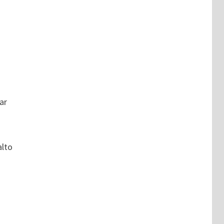
ar
alto