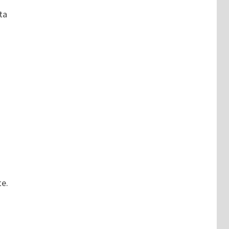
ta
te.