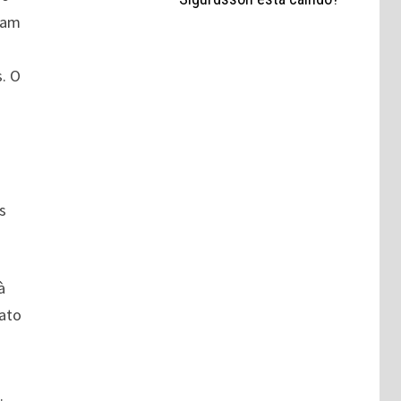
ram
. O
s
à
dato
.